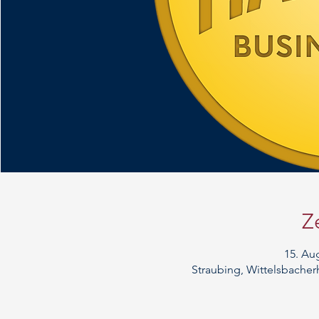
Z
15. Aug
Straubing, Wittelsbacher