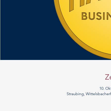
Z
10. Okt
Straubing, Wittelsbacher