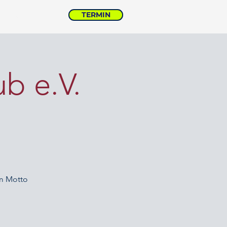
TERMIN
FINANZCHECK
b e.V.
m Motto