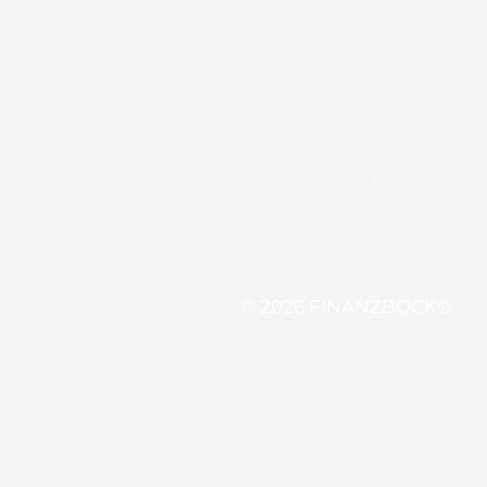
© 2026 FINANZBOCK®
Made with ❤️ by Georg Ge
An der Erdinger Straße 17
85447 Fraunberg