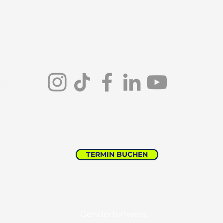
genfurtner
TERMIN BUCHEN
Nachha
Genderhinweis: