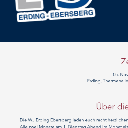
Z
05. Nov
Erding, Thermenalle
Über die
Die WJ Erding Ebersberg laden euch recht herzlich
Alle zwei Monate am 1. Dienstag Abend im Monat als