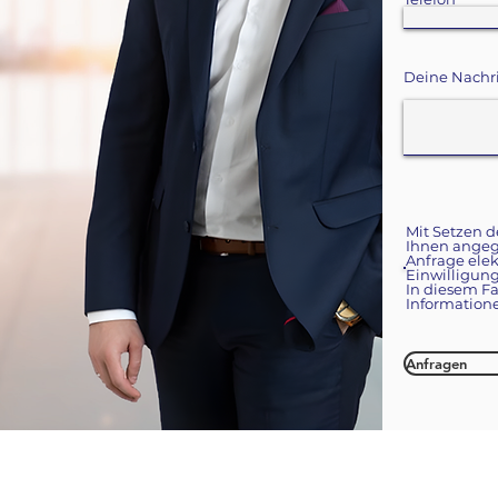
Deine Nachri
Mit Setzen d
Ihnen angeg
Anfrage ele
Einwilligung
In diesem F
Information
Anfragen